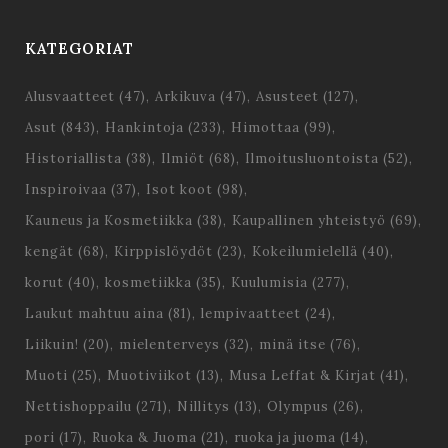
KATEGORIAT
Alusvaatteet
(47)
Arkikuva
(47)
Asusteet
(127)
Asut
(843)
Hankintoja
(233)
Himottaa
(99)
Historiallista
(38)
Ilmiöt
(68)
Ilmoitusluontoista
(52)
Inspiroivaa
(37)
Isot koot
(98)
Kauneus ja Kosmetiikka
(38)
Kaupallinen yhteistyö
(69)
kengät
(68)
Kirppislöydöt
(23)
Kokeilumielellä
(40)
korut
(40)
kosmetiikka
(35)
Kuulumisia
(277)
Laukut mahtuu aina
(81)
lempivaatteet
(24)
Liikuin!
(20)
mielenterveys
(32)
minä itse
(76)
Muoti
(25)
Muotiviikot
(13)
Musa Leffat & Kirjat
(41)
Nettishoppailu
(271)
Nillitys
(13)
Olympus
(26)
pori
(17)
Ruoka & Juoma
(21)
ruoka ja juoma
(14)