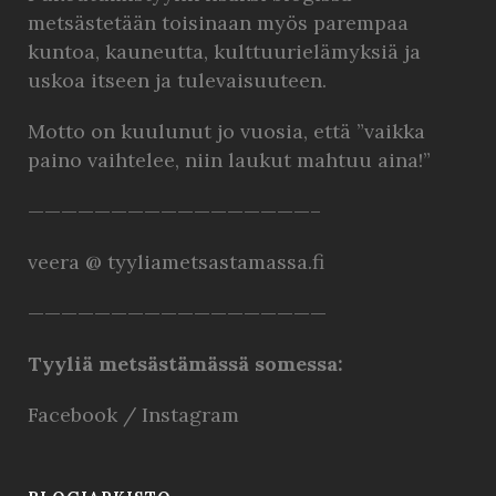
metsästetään toisinaan myös parempaa
kuntoa, kauneutta, kulttuurielämyksiä ja
uskoa itseen ja tulevaisuuteen.
Motto on kuulunut jo vuosia, että ”vaikka
paino vaihtelee, niin laukut mahtuu aina!”
—————————————————–
veera @ tyyliametsastamassa.fi
——————————————————
Tyyliä metsästämässä somessa:
Facebook
/
Instagram