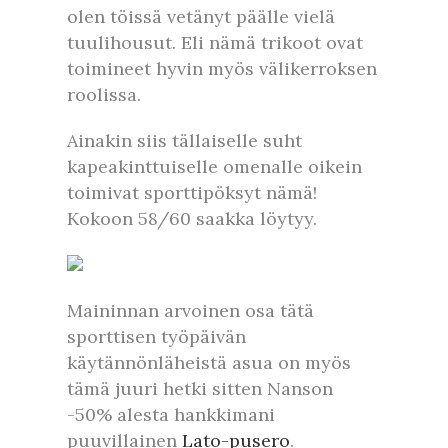
olen töissä vetänyt päälle vielä
tuulihousut. Eli nämä trikoot ovat
toimineet hyvin myös välikerroksen
roolissa.
Ainakin siis tällaiselle suht
kapeakinttuiselle omenalle oikein
toimivat sporttipöksyt nämä!
Kokoon 58/60 saakka löytyy.
Maininnan arvoinen osa tätä
sporttisen työpäivän
käytännönläheistä asua on myös
tämä juuri hetki sitten Nanson
-50% alesta hankkimani
puuvillainen
Lato-pusero
.