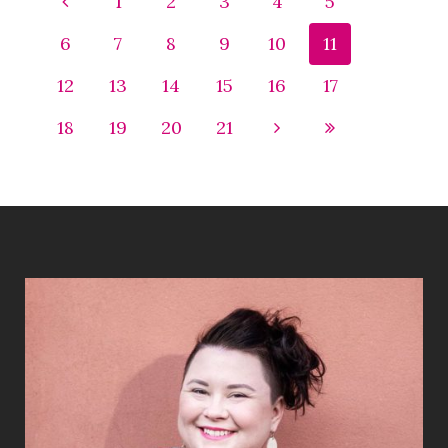
1
2
3
4
5
6
7
8
9
10
11
12
13
14
15
16
17
18
19
20
21