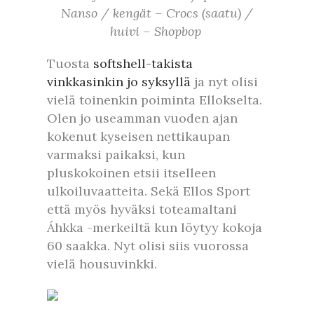
Nanso / kengät – Crocs (saatu) /
huivi – Shopbop
Tuosta
softshell-takista
vinkkasinkin jo syksyllä
ja nyt olisi
vielä toinenkin poiminta Ellokselta.
Olen jo useamman vuoden ajan
kokenut kyseisen nettikaupan
varmaksi paikaksi, kun
pluskokoinen etsii itselleen
ulkoiluvaatteita. Sekä Ellos Sport
että myös hyväksi toteamaltani
Áhkka -merkeiltä kun löytyy kokoja
60 saakka. Nyt olisi siis vuorossa
vielä housuvinkki.