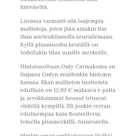
kiireiseltä.
Luvassa varmasti siis laajempia
mallistoja, joten jään ainakin itse
ihan mielenkiinnolla seurailemaan.
Kyllä plusmuodin kentällä on
todellakin tilaa uusille merkeille.
Hintatasoltaan Only Carmakoma on
linjassa Onlyn muidenkin hintojen
kanssa. Ekan malliston tuotteista
edullisin on 12,99 € maksava t-paita
ja arvokkaimmat housut irtoavat
viidellä kympillä. Eli jonkin verran
edulisempaa kuin Bestsellerin
toisella plusmerkillä, Junarosella.
Merkin oman verkkokaupan lisäksi