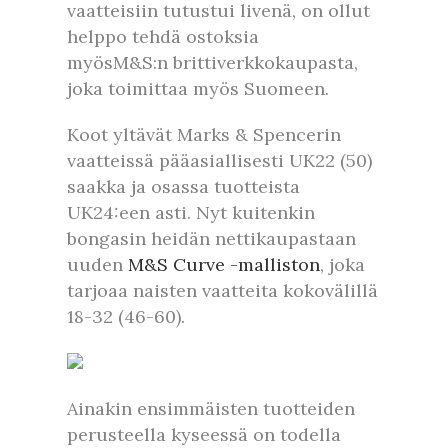
vaatteisiin tutustui livenä, on ollut
helppo tehdä ostoksia
myösM&S:n brittiverkkokaupasta,
joka toimittaa myös Suomeen.
Koot yltävät Marks & Spencerin
vaatteissä pääasiallisesti UK22 (50)
saakka ja osassa tuotteista
UK24:een asti. Nyt kuitenkin
bongasin heidän nettikaupastaan
uuden
M&S Curve -malliston
, joka
tarjoaa naisten vaatteita kokovälillä
18-32 (46-60).
Ainakin ensimmäisten tuotteiden
perusteella kyseessä on todella