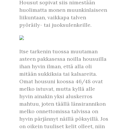
Housut sopivat siis nimestään
huolimatta monen muunkinlaiseen
liikuntaan, vaikkapa talven
pyöräily- tai juoksulenkeille.
Itse tarkenin tuossa muutaman
asteen pakkasessa noilla housuilla
ihan hyvin ilman, että alla oli
mitään sukkiksia tai kalsareita.
Omat housuni koossa 46/48 ovat
melko istuvat, mutta kyllä alle
hyvin ainakin yksi aluskerros
mahtuu, joten täällä länsirannikon
melko onnettomissa talvissa on
hyvin pärjännyt näillä pöksyillä. Jos
on oikein tuuliset kelit olleet, niin