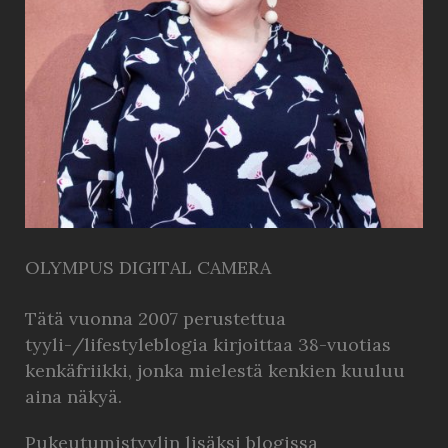
OLYMPUS DIGITAL CAMERA
Tätä vuonna 2007 perustettua
tyyli-/lifestyleblogia kirjoittaa 38-vuotias
kenkäfriikki, jonka mielestä kenkien kuuluu
aina näkyä.
Pukeutumistyylin lisäksi blogissa