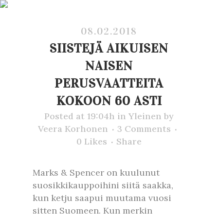
08.02.2018
SIISTEJÄ AIKUISEN
NAISEN
PERUSVAATTEITA
KOKOON 60 ASTI
Posted at 19:04h
in
Yleinen
by
Veera Korhonen
3 Comments
0
Likes
Share
Marks & Spencer on kuulunut
suosikkikauppoihini siitä saakka,
kun ketju saapui muutama vuosi
sitten Suomeen. Kun merkin