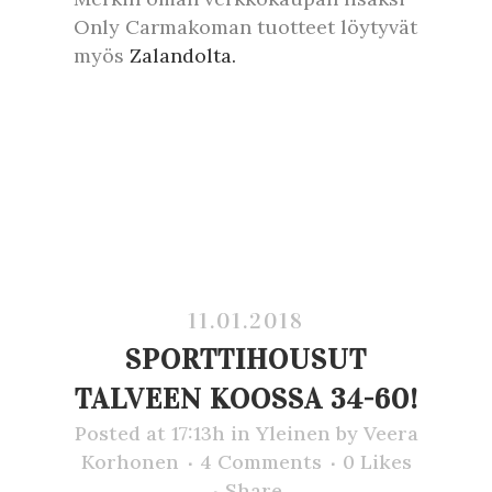
Only Carmakoman tuotteet löytyvät
myös
Zalandolta.
11.01.2018
SPORTTIHOUSUT
TALVEEN KOOSSA 34-60!
Posted at 17:13h
in
Yleinen
by
Veera
Korhonen
4 Comments
0
Likes
Share