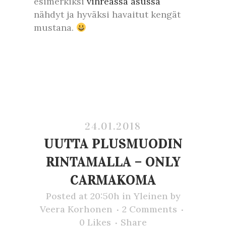
esimerkiksi
vihreässä asussa
nähdyt ja hyväksi havaitut kengät
mustana.
24.01.2018
UUTTA PLUSMUODIN
RINTAMALLA – ONLY
CARMAKOMA
Posted at 20:50h
in
Yleinen
by
Veera Korhonen
2 Comments
0
Likes
Share