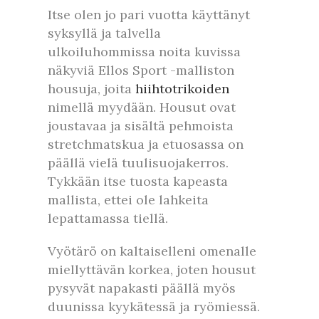
Itse olen jo pari vuotta käyttänyt
syksyllä ja talvella
ulkoiluhommissa noita kuvissa
näkyviä Ellos Sport -malliston
housuja, joita
hiihtotrikoiden
nimellä myydään. Housut ovat
joustavaa ja sisältä pehmoista
stretchmatskua ja etuosassa on
päällä vielä tuulisuojakerros.
Tykkään itse tuosta kapeasta
mallista, ettei ole lahkeita
lepattamassa tiellä.
Vyötärö on kaltaiselleni omenalle
miellyttävän korkea, joten housut
pysyvät napakasti päällä myös
duunissa kyykätessä ja ryömiessä.