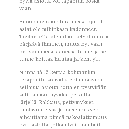
hyviä asioita voi tapahtua koska
vaan.
Ei nuo aiemmin terapiassa opitut
asiat ole mihinkään kadonneet.
Tiedän, että olen ihan kelvollinen ja
pärjäävä ihminen, mutta nyt vaan
on isommassa äänessä tunne, ja se
tunne koittaa huutaa järkeni yli.
Niinpä tällä kertaa kohtaankin
terapeutin sohvalla enimmäkseen
sellaisia asioita, joita en pystykään
selittämään hyväksi pelkällä
järjellä. Rakkaus, pettymykset
ihmissuhteissa ja masennuksen
aiheuttama pimeä näköalattomuus
ovat asioita, jotka eivät ihan heti