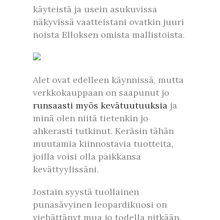
käyteistä ja usein asukuvissa
näkyvissä vaatteistani ovatkin juuri
noista Elloksen omista mallistoista.
Alet ovat edelleen käynnissä, mutta
verkkokauppaan on saapunut jo
runsaasti myös kevätuutuuksia
ja
minä olen niitä tietenkin jo
ahkerasti tutkinut. Keräsin tähän
muutamia kiinnostavia tuotteita,
joilla voisi olla paikkansa
kevättyylissäni.
Jostain syystä tuollainen
punasävyinen leopardikuosi on
viehättänyt mua jo todella pitkään.