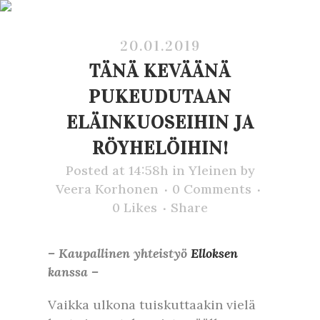
20.01.2019
TÄNÄ KEVÄÄNÄ
PUKEUDUTAAN
ELÄINKUOSEIHIN JA
RÖYHELÖIHIN!
Posted at 14:58h
in
Yleinen
by
Veera Korhonen
0 Comments
0
Likes
Share
– Kaupallinen yhteistyö
Elloksen
kanssa –
Vaikka ulkona tuiskuttaakin vielä