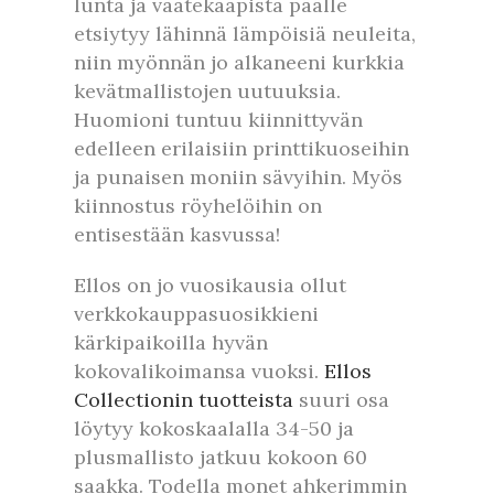
lunta ja vaatekaapista päälle
etsiytyy lähinnä lämpöisiä neuleita,
niin myönnän jo alkaneeni kurkkia
kevätmallistojen uutuuksia.
Huomioni tuntuu kiinnittyvän
edelleen erilaisiin printtikuoseihin
ja punaisen moniin sävyihin. Myös
kiinnostus röyhelöihin on
entisestään kasvussa!
Ellos on jo vuosikausia ollut
verkkokauppasuosikkieni
kärkipaikoilla hyvän
kokovalikoimansa vuoksi.
Ellos
Collectionin tuotteista
suuri osa
löytyy kokoskaalalla 34-50 ja
plusmallisto jatkuu kokoon 60
saakka. Todella monet ahkerimmin