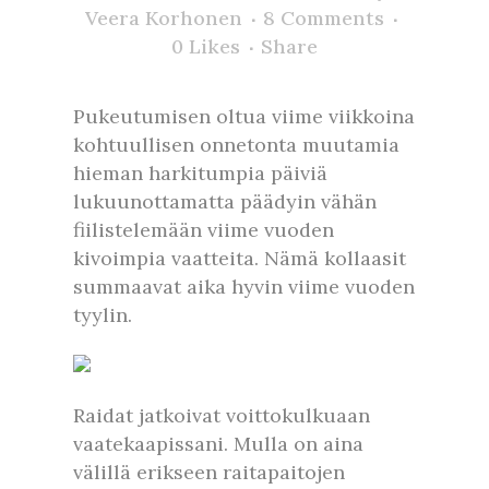
Veera Korhonen
8 Comments
0
Likes
Share
Pukeutumisen oltua viime viikkoina
kohtuullisen onnetonta muutamia
hieman harkitumpia päiviä
lukuunottamatta päädyin vähän
fiilistelemään viime vuoden
kivoimpia vaatteita. Nämä kollaasit
summaavat aika hyvin viime vuoden
tyylin.
Raidat jatkoivat voittokulkuaan
vaatekaapissani. Mulla on aina
välillä erikseen raitapaitojen