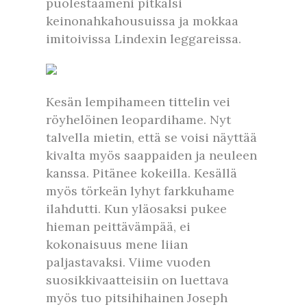
puolestaameni pitkälsi
keinonahkahousuissa ja mokkaa
imitoivissa Lindexin leggareissa.
Kesän lempihameen tittelin vei
röyhelöinen leopardihame. Nyt
talvella mietin, että se voisi näyttää
kivalta myös saappaiden ja neuleen
kanssa. Pitänee kokeilla. Kesällä
myös törkeän lyhyt farkkuhame
ilahdutti. Kun yläosaksi pukee
hieman peittävämpää, ei
kokonaisuus mene liian
paljastavaksi. Viime vuoden
suosikkivaatteisiin on luettava
myös tuo pitsihihainen Joseph