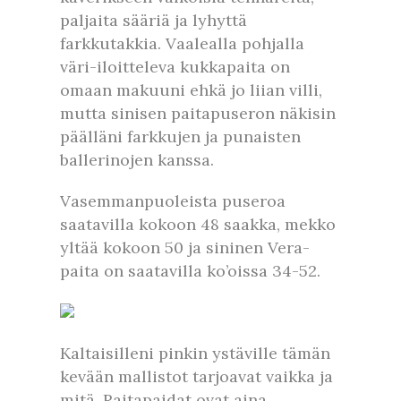
paljaita sääriä ja lyhyttä
farkkutakkia. Vaalealla pohjalla
väri-iloitteleva kukkapaita on
omaan makuuni ehkä jo liian villi,
mutta sinisen paitapuseron näkisin
päälläni farkkujen ja punaisten
ballerinojen kanssa.
Vasemmanpuoleista puseroa
saatavilla kokoon 48 saakka, mekko
yltää kokoon 50 ja sininen Vera-
paita on saatavilla ko’oissa 34-52.
Kaltaisilleni pinkin ystäville tämän
kevään mallistot tarjoavat vaikka ja
mitä. Raitapaidat ovat aina