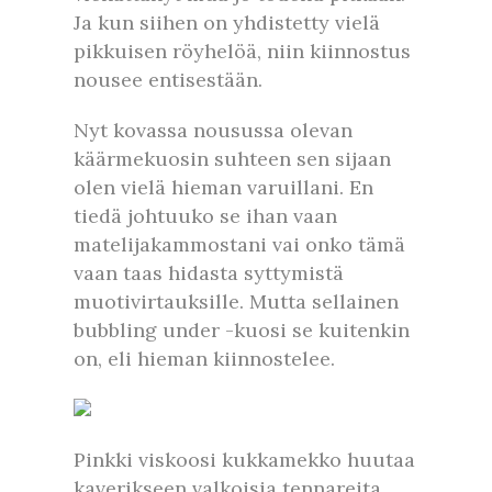
Ja kun siihen on yhdistetty vielä
pikkuisen röyhelöä, niin kiinnostus
nousee entisestään.
Nyt kovassa nousussa olevan
käärmekuosin suhteen sen sijaan
olen vielä hieman varuillani. En
tiedä johtuuko se ihan vaan
matelijakammostani vai onko tämä
vaan taas hidasta syttymistä
muotivirtauksille. Mutta sellainen
bubbling under -kuosi se kuitenkin
on, eli hieman kiinnostelee.
Pinkki viskoosi kukkamekko huutaa
kaverikseen valkoisia tennareita,