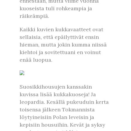
ennestään, mutta viime vuonna
kuoseista tuli rohkeampia ja
räikeämpiä.
Kaikki kuvien kukkavaatteet ovat
sellaisia, että epäilyttivät ensin
hieman, mutta jokin kumma niissä
kiehtoi ja sovitettuani en voinut
enää luopua.
Suosikkihousujen kanssakin
kuvissa lisää kukkakuoseja! Ja
leopardia. Kesällä pukeuduin kerta
toisensa jälkeen Tokmannista
löytyineisiin Polan leveisin ja
kepisiin housuihin. Kevät ja syksy