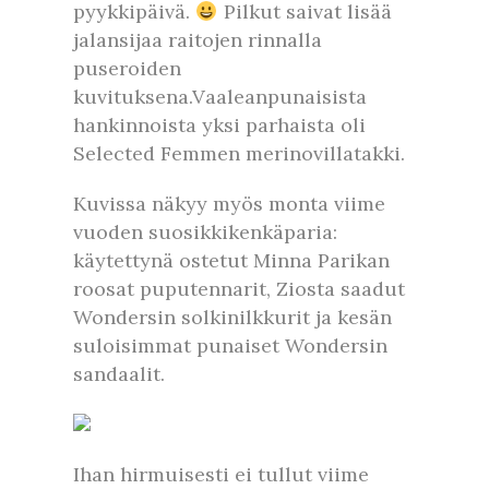
pyykkipäivä.
Pilkut saivat lisää
jalansijaa raitojen rinnalla
puseroiden
kuvituksena.Vaaleanpunaisista
hankinnoista yksi parhaista oli
Selected Femmen merinovillatakki.
Kuvissa näkyy myös monta viime
vuoden suosikkikenkäparia:
käytettynä ostetut Minna Parikan
roosat puputennarit, Ziosta saadut
Wondersin solkinilkkurit ja kesän
suloisimmat punaiset Wondersin
sandaalit.
Ihan hirmuisesti ei tullut viime