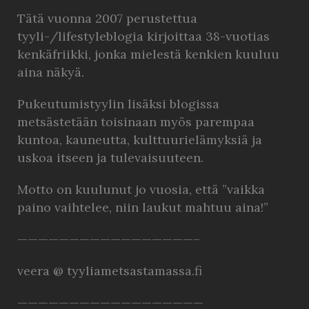
Tätä vuonna 2007 perustettua
tyyli-/lifestyleblogia kirjoittaa 38-vuotias
kenkäfriikki, jonka mielestä kenkien kuuluu
aina näkyä.
Pukeutumistyylin lisäksi blogissa
metsästetään toisinaan myös parempaa
kuntoa, kauneutta, kulttuurielämyksiä ja
uskoa itseen ja tulevaisuuteen.
Motto on kuulunut jo vuosia, että ”vaikka
paino vaihtelee, niin laukut mahtuu aina!”
—————————————————–
veera @ tyyliametsastamassa.fi
——————————————————