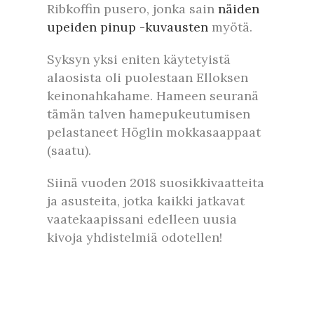
Ribkoffin pusero, jonka sain
näiden
upeiden pinup -kuvausten
myötä.
Syksyn yksi eniten käytetyistä
alaosista oli puolestaan Elloksen
keinonahkahame. Hameen seuranä
tämän talven hamepukeutumisen
pelastaneet Höglin mokkasaappaat
(saatu).
Siinä vuoden 2018 suosikkivaatteita
ja asusteita, jotka kaikki jatkavat
vaatekaapissani edelleen uusia
kivoja yhdistelmiä odotellen!