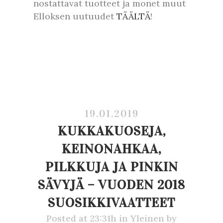
nostattavat tuotteet ja monet muut
Elloksen uutuudet
TÄÄLTÄ
!
19.01.2019
KUKKAKUOSEJA,
KEINONAHKAA,
PILKKUJA JA PINKIN
SÄVYJÄ – VUODEN 2018
SUOSIKKIVAATTEET
Posted at 23:31h
in
Yleinen
by