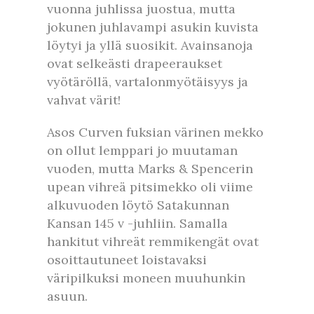
vuonna juhlissa juostua, mutta
jokunen juhlavampi asukin kuvista
löytyi ja yllä suosikit. Avainsanoja
ovat selkeästi drapeeraukset
vyötäröllä, vartalonmyötäisyys ja
vahvat värit!
Asos Curven fuksian värinen mekko
on ollut lemppari jo muutaman
vuoden, mutta Marks & Spencerin
upean vihreä pitsimekko oli viime
alkuvuoden löytö Satakunnan
Kansan 145 v -juhliin. Samalla
hankitut vihreät remmikengät ovat
osoittautuneet loistavaksi
väripilkuksi moneen muuhunkin
asuun.