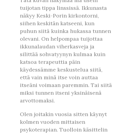
Tätä kuvan näkymää mä usein
tuijotan tippa linssissä. Ikkunasta
näkyy Keski-Porin kirkontorni,
siihen keskitän katseeni, kun
puhun siitä kuinka hukassa tunnen
olevani. On helpompaa tuijottaa
ikkunalaudan viherkasveja ja
silittää sohvatyynyn kulmaa kuin
katsoa terapeuttia päin
käydessämme keskustelua siitä,
että vain minä itse voin auttaa
itseäni voimaan paremmin. Tai siitä
miksi tunnen itseni yksinäisenä
arvottomaksi.
Olen joitakin vuosia sitten käynyt
kolmen vuoden mittaisen
psykoterapian. Tuolloin käsittelin