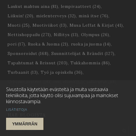
Laukut mahtuu aina
(81)
lempivaatteet
(24)
Liikuin!
(20)
mielenterveys
(32)
minä itse
(76)
Muoti
(25)
Muotiviikot
(13)
Musa Leffat & Kirjat
(41)
Nettishoppailu
(271)
Nillitys
(13)
Olympus
(26)
pori
(17)
Ruoka & Juoma
(21)
ruoka ja juoma
(14)
Sponsoroidut
(168)
Suunnittelijat & Brändit
(127)
Tapahtumat & Reissut
(203)
Tukkahommia
(86)
Turbaanit
(13)
Työ ja opiskelu
(36)
Urheiluvaatteet
(18)
uusi elämä
(13)
valokuvat
(88)
Sivustolla käytetään evästeitä ja muita vastaavia
Videot
(15)
Vierailevat tähdet
(79)
Vink Vink
(152)
tekniikoita, jotta käyttö olisi sujuvampaa ja mainokset
kiinnostavampia.
LISÄTIETOJA
HAE BLOGISTA
YMMÄRRÄN