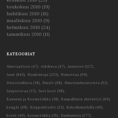
toukokuu 2010
(19)
huhtikuu 2010
(18)
maaliskuu 2010
(9)
helmikuu 2010
(24)
tammikuu 2010
(11)
KATEGORIAT
Alusvaatteet
(47)
Arkikuva
(47)
Asusteet
(127)
Asut
(843)
Hankintoja
(233)
Himottaa
(99)
Historiallista
(38)
Ilmiöt
(68)
Ilmoitusluontoista
(52)
Inspiroivaa
(37)
Isot koot
(98)
Kauneus ja Kosmetiikka
(38)
Kaupallinen yhteistyö
(69)
kengät
(68)
Kirppislöydöt
(23)
Kokeilumielellä
(40)
korut
(40)
kosmetiikka
(35)
Kuulumisia
(277)