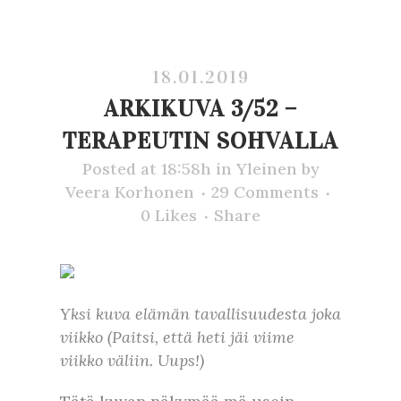
18.01.2019
ARKIKUVA 3/52 –
TERAPEUTIN SOHVALLA
Posted at 18:58h
in
Yleinen
by
Veera Korhonen
29 Comments
0
Likes
Share
Yksi kuva elämän tavallisuudesta joka
viikko (Paitsi, että heti jäi viime
viikko väliin. Uups!)