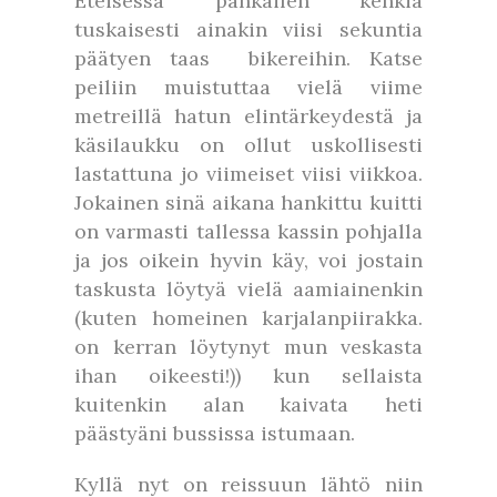
Eteisessä pähkäilen kenkiä
tuskaisesti ainakin viisi sekuntia
päätyen taas bikereihin. Katse
peiliin muistuttaa vielä viime
metreillä hatun elintärkeydestä ja
käsilaukku on ollut uskollisesti
lastattuna jo viimeiset viisi viikkoa.
Jokainen sinä aikana hankittu kuitti
on varmasti tallessa kassin pohjalla
ja jos oikein hyvin käy, voi jostain
taskusta löytyä vielä aamiainenkin
(kuten homeinen karjalanpiirakka.
on kerran löytynyt mun veskasta
ihan oikeesti!)) kun sellaista
kuitenkin alan kaivata heti
päästyäni bussissa istumaan.
Kyllä nyt on reissuun lähtö niin