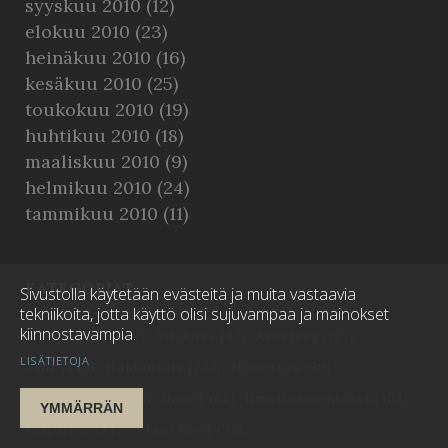
syyskuu 2010
(12)
elokuu 2010
(23)
heinäkuu 2010
(16)
kesäkuu 2010
(25)
toukokuu 2010
(19)
huhtikuu 2010
(18)
maaliskuu 2010
(9)
helmikuu 2010
(24)
tammikuu 2010
(11)
KATEGORIAT
Sivustolla käytetään evästeitä ja muita vastaavia
tekniikoita, jotta käyttö olisi sujuvampaa ja mainokset
kiinnostavampia.
Alusvaatteet
(47)
Arkikuva
(47)
Asusteet
(127)
LISÄTIETOJA
Asut
(843)
Hankintoja
(233)
Himottaa
(99)
Historiallista
(38)
Ilmiöt
(68)
Ilmoitusluontoista
(52)
YMMÄRRÄN
Inspiroivaa
(37)
Isot koot
(98)