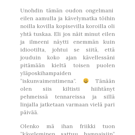
Unohdin tämän oudon ongelmani
eilen aamulla ja kävelymatka töihin
noilla kovilla kopisevilla koroilla oli
yhtä tuskaa. Eli jos näit minut eilen
ja ilmeeni näytti enemmän kuin
idiootilta, johtui se siitä, että
jouduin koko ajan kävellessäni
pitämään kieltä toisen puolen
yläposkihampaiden
”iskunvaimentimena”.
Tänään
olen siis kiltisti hiihtänyt
pehmeissä tennareissa ja sillä
linjalla jatketaan varmaan vielä pari
päivää.
Olenko mä ihan friikki tuon
”käveleminen sattuu hampaisiin”