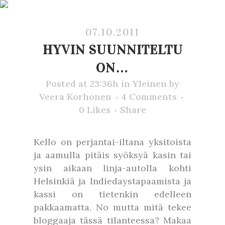
07.10.2011
HYVIN SUUNNITELTU
ON…
Posted at 23:36h
in
Yleinen
by
Veera Korhonen
4 Comments
0
Likes
Share
Kello on perjantai-iltana yksitoista
ja aamulla pitäis syöksyä kasin tai
ysin aikaan linja-autolla kohti
Helsinkiä ja Indiedaystapaamista ja
kassi on tietenkin edelleen
pakkaamatta. No mutta mitä tekee
bloggaaja tässä tilanteessa? Makaa