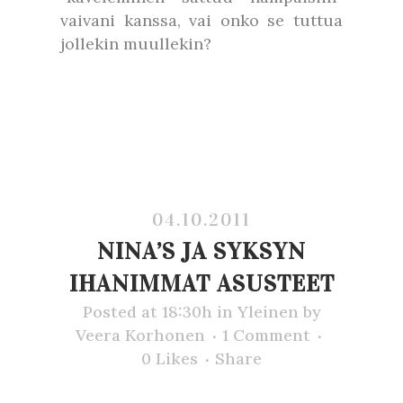
vaivani kanssa, vai onko se tuttua
jollekin muullekin?
04.10.2011
NINA’S JA SYKSYN
IHANIMMAT ASUSTEET
Posted at 18:30h
in
Yleinen
by
Veera Korhonen
1 Comment
0
Likes
Share