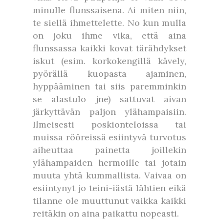
minulle flunssaisena. Ai miten niin,
te siellä ihmettelette. No kun mulla
on joku ihme vika, että aina
flunssassa kaikki kovat tärähdykset
iskut (esim. korkokengillä kävely,
pyörällä kuopasta ajaminen,
hyppääminen tai siis paremminkin
se alastulo jne) sattuvat aivan
järkyttävän paljon ylähampaisiin.
Ilmeisesti poskionteloissa tai
muissa rööreissä esiintyvä turvotus
aiheuttaa painetta joillekin
ylähampaiden hermoille tai jotain
muuta yhtä kummallista. Vaivaa on
esiintynyt jo teini-iästä lähtien eikä
tilanne ole muuttunut vaikka kaikki
reitäkin on aina paikattu nopeasti.