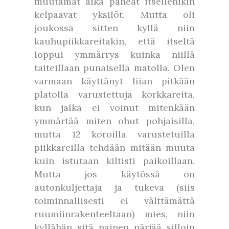
muutamat aika päheät itsellenikin
kelpaavat yksilöt. Mutta oli
joukossa sitten kyllä niin
kauhupiikkareitakin, että itseltä
loppui ymmärrys kuinka niillä
taiteillaan punaisella matolla. Olen
varmaan käyttänyt liian pitkään
platolla varustettuja korkkareita,
kun jalka ei voinut mitenkään
ymmärtää miten ohut pohjaisilla,
mutta 12 koroilla varustetuilla
piikkareilla tehdään mitään muuta
kuin istutaan kiltisti paikoillaan.
Mutta jos käytössä on
autonkuljettaja ja tukeva (siis
toiminnallisesti ei välttämättä
ruumiinrakenteeltaan) mies, niin
kyllähän sitä nainen pärjää silloin