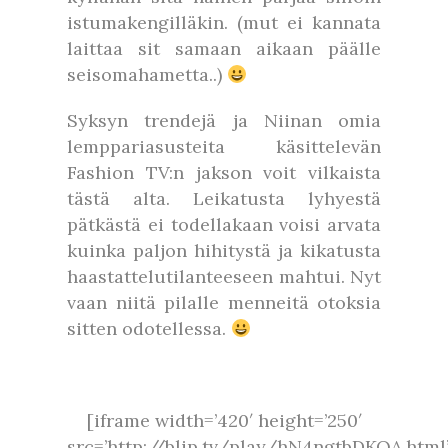
istumakengilläkin. (mut ei kannata
laittaa sit samaan aikaan päälle
seisomahametta..)
Syksyn trendejä ja Niinan omia
lemppariasusteita käsittelevän
Fashion TV:n jakson voit vilkaista
tästä alta. Leikatusta lyhyestä
pätkästä ei todellakaan voisi arvata
kuinka paljon hihitystä ja kikatusta
haastattelutilanteeseen mahtui. Nyt
vaan niitä pilalle menneitä otoksia
sitten odotellessa.
[iframe width=’420′ height=’250′
src=’http://blip.tv/play/hN4ngtbDKQA.html