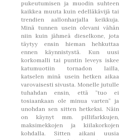
pukeutumisen ja muodin suhteen
kaikkea muuta kuin edelläkävijä tai
trendien aallonharjalla keikkuja.
Minä tunnen usein olevani vähän
niin kuin jähmeä dieselkone, jota
täytyy ensin hieman hehkuttaa
ennen käynnistystä. Kun uusi
korkomalli tai puntin leveys iskee
katumuotiin tornadon lailla,
katselen minä usein hetken aikaa
varovaisesti sivusta. Monelle jutulle
tuhahdan ensin, että ”tuo ei
tosiaankaan ole minua varten” ja
unohdan sen sitten hetkeksi. Näin
on käynyt mm. pillifarkkujen,
maksimekkojen ja kiilakorkojen
kohdalla. Sitten aikani uusia