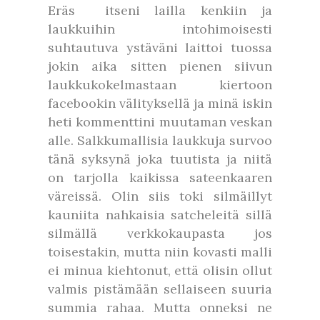
Eräs itseni lailla kenkiin ja
laukkuihin intohimoisesti
suhtautuva ystäväni laittoi tuossa
jokin aika sitten pienen siivun
laukkukokelmastaan kiertoon
facebookin välityksellä ja minä iskin
heti kommenttini muutaman veskan
alle. Salkkumallisia laukkuja survoo
tänä syksynä joka tuutista ja niitä
on tarjolla kaikissa sateenkaaren
väreissä. Olin siis toki silmäillyt
kauniita nahkaisia satcheleitä sillä
silmällä verkkokaupasta jos
toisestakin, mutta niin kovasti malli
ei minua kiehtonut, että olisin ollut
valmis pistämään sellaiseen suuria
summia rahaa. Mutta onneksi ne