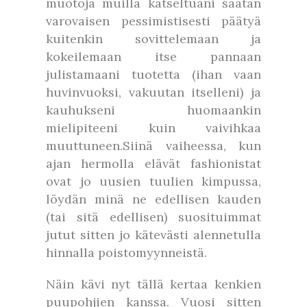
muotoja muilla katseltuani saatan
varovaisen pessimistisesti päätyä
kuitenkin sovittelemaan ja
kokeilemaan itse pannaan
julistamaani tuotetta (ihan vaan
huvinvuoksi, vakuutan itselleni) ja
kauhukseni huomaankin
mielipiteeni kuin vaivihkaa
muuttuneen.Siinä vaiheessa, kun
ajan hermolla elävät fashionistat
ovat jo uusien tuulien kimpussa,
löydän minä ne edellisen kauden
(tai sitä edellisen) suosituimmat
jutut sitten jo kätevästi alennetulla
hinnalla poistomyynneistä.
Näin kävi nyt tällä kertaa kenkien
puupohjien kanssa. Vuosi sitten