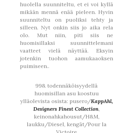
huolella suunniteltu, et ei voi kyllä
mikään mennä enää pieleen. Hyvin
suunniteltu on puoliksi tehty ja
silleen. Nyt onkin siis jo aika rela
olo. Mut niin, piti siis ne
huomisillaksi suunnittelemani
vaatteet vielä näyttää. Eksyin
jotenkin tuohon aamukaaoksen
puimiseen..
99& todennäköisyydellä
huomisillan asu koostuu
ylläolevista osista: pusero/
KappAhl,
Designers Finest Collection
,
keinonahkahousut/H&M,
laukku/Diesel, kengät/Pour la
Victoire