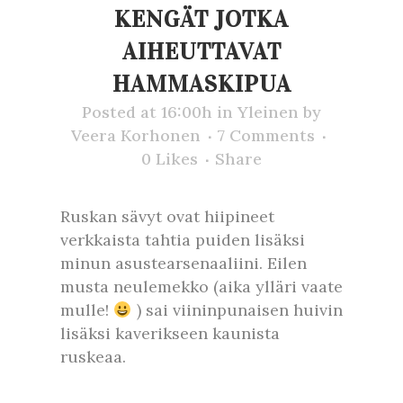
KENGÄT JOTKA
AIHEUTTAVAT
HAMMASKIPUA
Posted at 16:00h
in
Yleinen
by
Veera Korhonen
7 Comments
0
Likes
Share
Ruskan sävyt ovat hiipineet
verkkaista tahtia puiden lisäksi
minun asustearsenaaliini. Eilen
musta neulemekko (aika ylläri vaate
mulle!
) sai viininpunaisen huivin
lisäksi kaverikseen kaunista
ruskeaa.