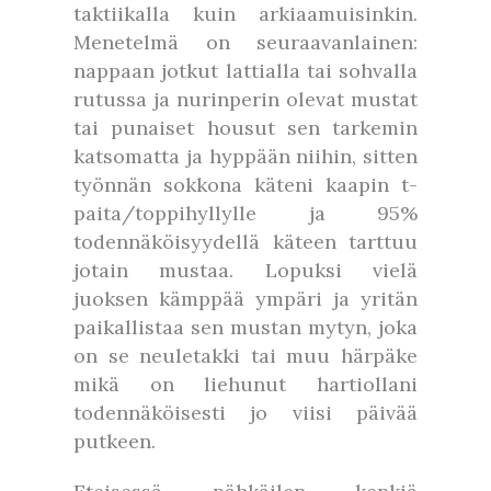
taktiikalla kuin arkiaamuisinkin.
Menetelmä on seuraavanlainen:
nappaan jotkut lattialla tai sohvalla
rutussa ja nurinperin olevat mustat
tai punaiset housut sen tarkemin
katsomatta ja hyppään niihin, sitten
työnnän sokkona käteni kaapin t-
paita/toppihyllylle ja 95%
todennäköisyydellä käteen tarttuu
jotain mustaa. Lopuksi vielä
juoksen kämppää ympäri ja yritän
paikallistaa sen mustan mytyn, joka
on se neuletakki tai muu härpäke
mikä on liehunut hartiollani
todennäköisesti jo viisi päivää
putkeen.