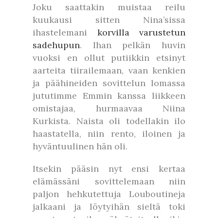
Joku saattakin muistaa reilu
kuukausi sitten Nina’sissa
ihastelemani
korvilla varustetun
sadehupun
. Ihan pelkän huvin
vuoksi en ollut putiikkin etsinyt
aarteita tiirailemaan, vaan kenkien
ja päähineiden sovittelun lomassa
jututimme Emmin kanssa liikkeen
omistajaa, hurmaavaa Niina
Kurkista. Naista oli todellakin ilo
haastatella, niin rento, iloinen ja
hyväntuulinen hän oli.
Itsekin pääsin nyt ensi kertaa
elämässäni sovittelemaan niin
paljon hehkutettuja Louboutineja
jalkaani ja löytyihän sieltä toki