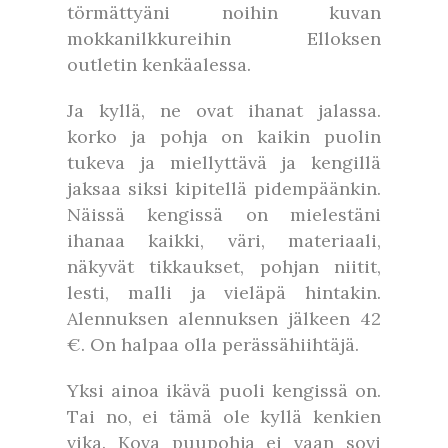
törmättyäni noihin kuvan
mokkanilkkureihin Elloksen
outletin kenkäalessa.
Ja kyllä, ne ovat ihanat jalassa.
korko ja pohja on kaikin puolin
tukeva ja miellyttävä ja kengillä
jaksaa siksi kipitellä pidempäänkin.
Näissä kengissä on mielestäni
ihanaa kaikki, väri, materiaali,
näkyvät tikkaukset, pohjan niitit,
lesti, malli ja vieläpä hintakin.
Alennuksen alennuksen jälkeen 42
€. On halpaa olla perässähiihtäjä.
Yksi ainoa ikävä puoli kengissä on.
Tai no, ei tämä ole kyllä kenkien
vika. Kova puupohja ei vaan sovi