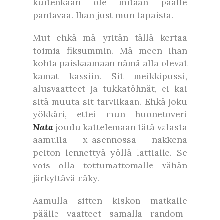
kuitenkaan ole mitään päälle
pantavaa. Ihan just mun tapaista.
Mut ehkä mä yritän tällä kertaa
toimia fiksummin. Mä meen ihan
kohta paiskaamaan nämä alla olevat
kamat kassiin. Sit meikkipussi,
alusvaatteet ja tukkatöhnät, ei kai
sitä muuta sit tarviikaan. Ehkä joku
yökkäri, ettei mun huonetoveri
Nata
joudu kattelemaan tätä valasta
aamulla x-asennossa nakkena
peiton lennettyä yöllä lattialle. Se
vois olla tottumattomalle vähän
järkyttävä näky.
Aamulla sitten kiskon matkalle
päälle vaatteet samalla random-