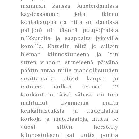
mamman kanssa Amsterdamissa
käydessämme joka ikinen
kenkäkauppa (ja niitä on damissa
pal-jon) oli täynnä puupojhaisia
nilkkureita ja saappaita jykevillä
koroilla. Katselin niitä jo silloin
hieman kiinnostuneena ja kun
sitten vihdoin viimeisenä päivänä
päätin antaa niille mahdollisuuden
sovittamalla, olivat kaupat jo
ehtineet sulkea ovensa. 12
kuukauteen tässä välissä on toki
mahtunut kymmeniä muita
kenkäihastuksia ja uudenlaisia
korkoja ja materiaaleja, mutta se
vuosi sitten herätelty
kiinnostukseni sai uutta pontta