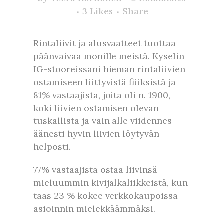
3
Likes
Share
Rintaliivit ja alusvaatteet tuottaa
päänvaivaa monille meistä. Kyselin
IG-stooreissani hieman rintaliivien
ostamiseen liittyvistä fiiiksistä ja
81% vastaajista, joita oli n. 1900,
koki liivien ostamisen olevan
tuskallista ja vain alle viidennes
äänesti hyvin liivien löytyvän
helposti.
77% vastaajista ostaa liivinsä
mieluummin kivijalkaliikkeistä, kun
taas 23 % kokee verkkokaupoissa
asioinnin mielekkäämmäksi.