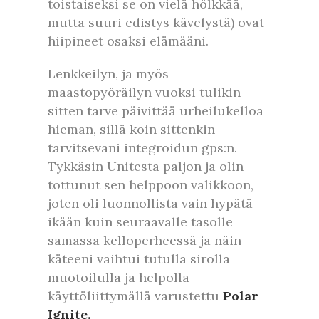
toistaiseksi se on vielä hölkkää,
mutta suuri edistys kävelystä) ovat
hiipineet osaksi elämääni.
Lenkkeilyn, ja myös
maastopyöräilyn vuoksi tulikin
sitten tarve päivittää urheilukelloa
hieman, sillä koin sittenkin
tarvitsevani integroidun gps:n.
Tykkäsin Unitesta paljon ja olin
tottunut sen helppoon valikkoon,
joten oli luonnollista vain hypätä
ikään kuin seuraavalle tasolle
samassa kelloperheessä ja näin
käteeni vaihtui tutulla sirolla
muotoilulla ja helpolla
käyttöliittymällä varustettu
Polar
Ignite.