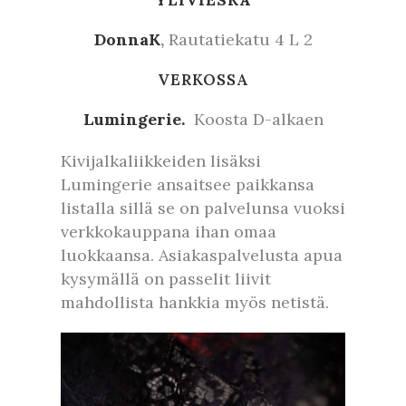
YLIVIESKA
DonnaK
,
Rautatiekatu 4 L 2
VERKOSSA
Lumingerie.
Koosta D-alkaen
Kivijalkaliikkeiden lisäksi
Lumingerie ansaitsee paikkansa
listalla sillä se on palvelunsa vuoksi
verkkokauppana ihan omaa
luokkaansa. Asiakaspalvelusta apua
kysymällä on passelit liivit
mahdollista hankkia myös netistä.