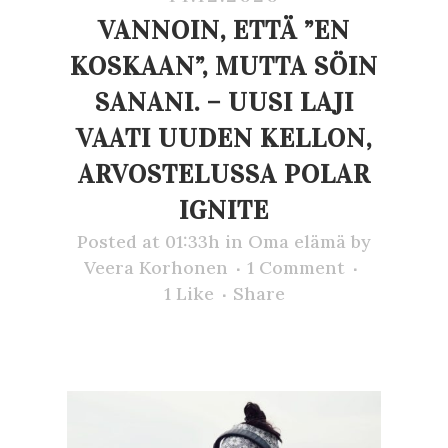
VANNOIN, ETTÄ ”EN
KOSKAAN”, MUTTA SÖIN
SANANI. – UUSI LAJI
VAATI UUDEN KELLON,
ARVOSTELUSSA POLAR
IGNITE
Posted at 01:33h
in
Oma elämä
by
Veera Korhonen
1 Comment
1
Like
Share