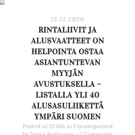
21.12.2020
RINTALIIVIT JA
ALUSVAATTEET ON
HELPOINTA OSTAA
ASIANTUNTEVAN
MYYJÄN
AVUSTUKSELLA –
LISTALLA YLI 40
ALUSASULIIKETTÄ
YMPÄRI SUOMEN
Posted at 22:16h
in
Uncategorized
by
Veera Korhonen
2 Comments