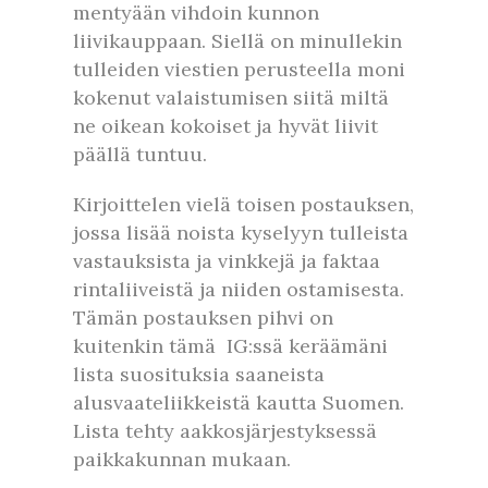
mentyään vihdoin kunnon
liivikauppaan. Siellä on minullekin
tulleiden viestien perusteella moni
kokenut valaistumisen siitä miltä
ne oikean kokoiset ja hyvät liivit
päällä tuntuu.
Kirjoittelen vielä toisen postauksen,
jossa lisää noista kyselyyn tulleista
vastauksista ja vinkkejä ja faktaa
rintaliiveistä ja niiden ostamisesta.
Tämän postauksen pihvi on
kuitenkin tämä IG:ssä keräämäni
lista suosituksia saaneista
alusvaateliikkeistä kautta Suomen.
Lista tehty aakkosjärjestyksessä
paikkakunnan mukaan.