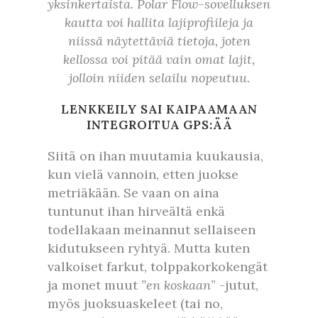
yksinkertaista. Polar Flow-sovelluksen
kautta voi hallita lajiprofiileja ja
niissä näytettäviä tietoja, joten
kellossa voi pitää vain omat lajit,
jolloin niiden selailu nopeutuu.
LENKKEILY SAI KAIPAAMAAN
INTEGROITUA GPS:ÄÄ
Siitä on ihan muutamia kuukausia,
kun vielä vannoin, etten juokse
metriäkään. Se vaan on aina
tuntunut ihan hirveältä enkä
todellakaan meinannut sellaiseen
kidutukseen ryhtyä. Mutta kuten
valkoiset farkut, tolppakorkokengät
ja monet muut
”en koskaan
” -jutut,
myös juoksuaskeleet (tai no,