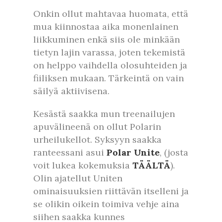
Onkin ollut mahtavaa huomata, että
mua kiinnostaa aika monenlainen
liikkuminen enkä siis ole minkään
tietyn lajin varassa, joten tekemistä
on helppo vaihdella olosuhteiden ja
fiiliksen mukaan. Tärkeintä on vain
säilyä aktiivisena.
Kesästä saakka mun treenailujen
apuvälineenä on ollut Polarin
urheilukellot. Syksyyn saakka
ranteessani asui
Polar Unite
, (josta
voit lukea kokemuksia
TÄÄLTÄ
).
Olin ajatellut Uniten
ominaisuuksien riittävän itselleni ja
se olikin oikein toimiva vehje aina
siihen saakka kunnes