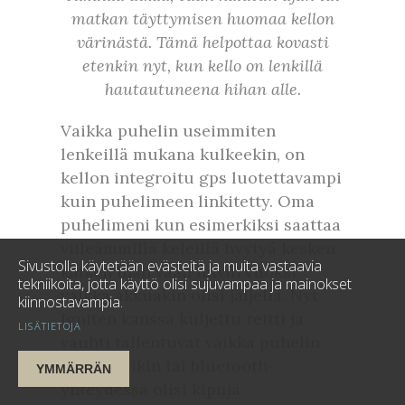
matkan täyttymisen huomaa kellon
värinästä. Tämä helpottaa kovasti
etenkin nyt, kun kello on lenkillä
hautautuneena hihan alle.
Vaikka puhelin useimmiten
lenkeillä mukana kulkeekin, on
kellon integroitu gps luotettavampi
kuin puhelimeen linkitetty. Oma
puhelimeni kun esimerkiksi saattaa
viileämmillä keleillä hyytyä kesken
Sivustolla käytetään evästeitä ja muita vastaavia
kaiken ihan vaan huvin vuoksi
tekniikoita, jotta käyttö olisi sujuvampaa ja mainokset
vaikka akkuakin olisi jäljellä. Nyt
kiinnostavampia.
Igniten kanssa kuljettu reitti ja
LISÄTIETOJA
vauhti tallentuvat vaikka puhelin
sammuisikin tai bluetooth-
YMMÄRRÄN
yhteydessä olisi kipuja.