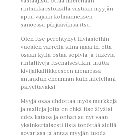
vastaajista ottaa mielellään
rintsikkaostoksilla vastaan myyjän
apua vajaan kolmanneksen
sanoessa pärjäävänsä itse.
Olen itse perehtynyt liiviasioihin
vuosien varrella siinä määrin, että
osaan kyllä ostaa sopivia ja tukevia
rintaliivejä itsenäisestikin, mutta
kivijalkaliikkeeseen mennessä
antaudun enemmän kuin mielelläni
palveltavaksi.
Myyjä osaa ehdottaa myös merkkejä
ja malleja joita en ehkä itse älyäisi
edes katsoa ja onhan se nyt vaan
yksinkertaisesti iisiä tönöttää siellä
sovarissa ja antaa myyjän tuoda