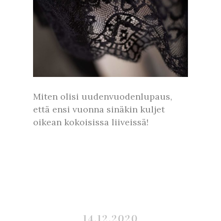
Miten olisi uudenvuodenlupaus,
että ensi vuonna sinäkin kuljet
oikean kokoisissa liiveissä!
14.12.2020